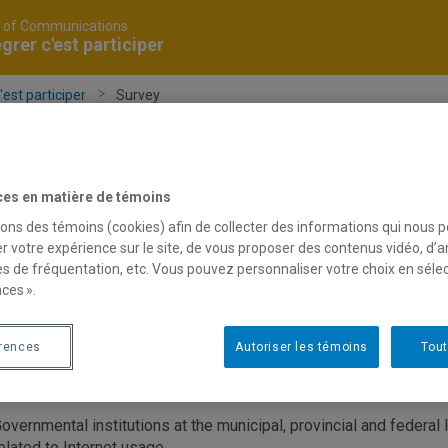
y of Communications
égrer c'est participer
'est participer
Survey
Team
Contact us
Blog
ces en matière de témoins
sons des témoins (cookies) afin de collecter des informations qui nous 
r votre expérience sur le site, de vous proposer des contenus vidéo, d’a
urvey
es de fréquentation, etc. Vous pouvez personnaliser votre choix en séle
ces ».
érences
Autoriser les témoins
Tout
nk you for taking the time to answer this questionnaire and share 
ommendations to be shared with:
overnmental institutions at the municipal, provincial and federal
elated to Internet usage.