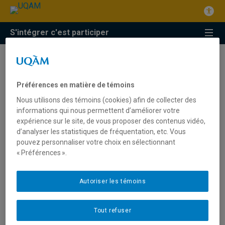
S'intégrer c'est participer
Préférences en matière de témoins
Répondez à notre
Nous utilisons des témoins (cookies) afin de collecter des
questionnaire
informations qui nous permettent d’améliorer votre
expérience sur le site, de vous proposer des contenus vidéo,
d’analyser les statistiques de fréquentation, etc. Vous
pouvez personnaliser votre choix en sélectionnant
Merci de bien vouloir répondre à ce questionnaire et de le
« Préférences ».
partager dans votre entourage afin que nous puissions
produire des recommandations destinées aux :
Autoriser les témoins
Institutions gouvernementales, au niveau municipal,
provincial et fédéral, et ce afin de les sensibiliser sur
Tout refuser
des politiques publiques liée à l’utilisation d’Internet.