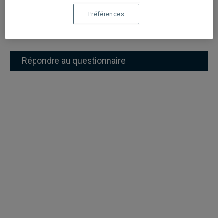
Organismes œuvrant dans l’accueil des personnes
Préférences
immigrantes au Canada, afin de proposer de nouvelles
approches ou programmes de formations.
Répondre au questionnaire