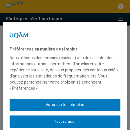
S'intégrer c'est participer
Préférences en matière de témoins
Nous utilisons des témoins (cookies) afin de collecter des
Une journée riche pour la
informations qui nous permettent d’améliorer votre
expérience sur le site, de vous proposer des contenus vidéo,
francisation au Québec!
d’analyser les statistiques de fréquentation, etc. Vous
pouvez personnaliser votre choix en sélectionnant
Posted
18 July 2017
« Préférences ».
on
Le 8 juin dernier, le ROFQ a tenu une journée spéciale sous
Autoriser les témoins
la formule « Demi-journée de réflexion+ Assemblée
générale annuelle + 5@7 » dans les locaux de l’organisme
la Maisonnée. L’événement a réuni 49 représentants
Tout refuser
d’organismes en francisation. La matinée La demi-journée