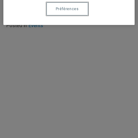
de réflexion visait à créer un espace d’échanges afin
d’explorer des pistes […]
Préférences
Posted in
Events