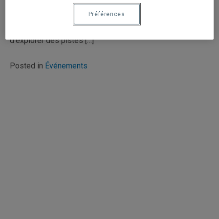
la Maisonnée. L’événement a réuni 49 représentants
Préférences
d’organismes en francisation. La matinée La demi-journée
de réflexion visait à créer un espace d’échanges afin
d’explorer des pistes […]
Posted in
Événements