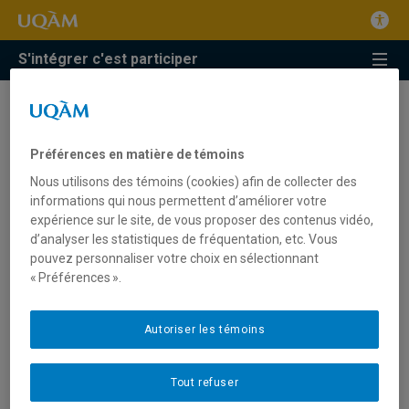
S'intégrer c'est participer
Préférences en matière de témoins
Nous utilisons des témoins (cookies) afin de collecter des
informations qui nous permettent d’améliorer votre
expérience sur le site, de vous proposer des contenus vidéo,
d’analyser les statistiques de fréquentation, etc. Vous
Une journée riche pour la
pouvez personnaliser votre choix en sélectionnant
francisation au Québec!
« Préférences ».
Posted
18 juillet 2017
Autoriser les témoins
on
Le 8 juin dernier, le ROFQ a tenu une journée spéciale sous
la formule « Demi-journée de réflexion+ Assemblée
Tout refuser
générale annuelle + 5@7 » dans les locaux de l’organisme