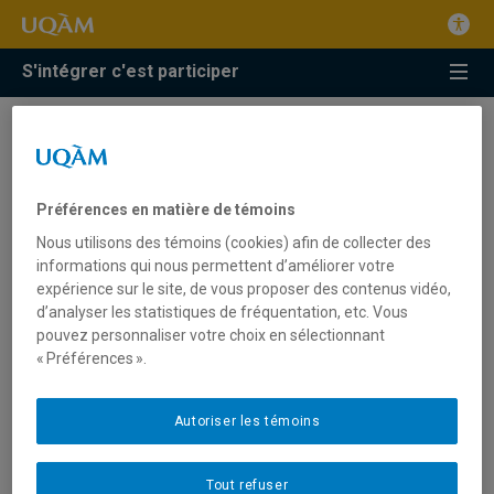
S'intégrer c'est participer
Préférences en matière de témoins
Nous utilisons des témoins (cookies) afin de collecter des
informations qui nous permettent d’améliorer votre
expérience sur le site, de vous proposer des contenus vidéo,
Dévoilement du rapport de
d’analyser les statistiques de fréquentation, etc. Vous
recherche et des
pouvez personnaliser votre choix en sélectionnant
« Préférences ».
recommandations
Posted
1 février 2018
Autoriser les témoins
on
Pour avoir accès au rapport La recherche, intitulée « Using
Tout refuser